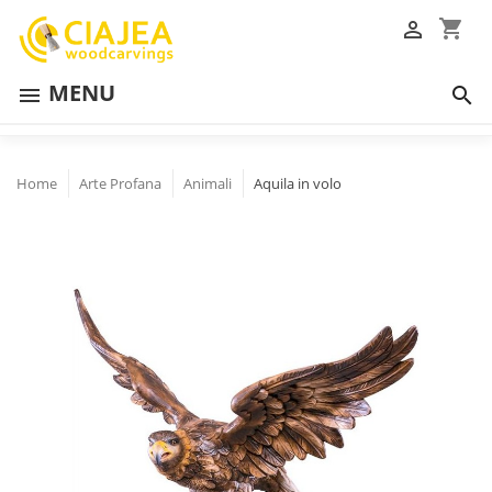
shopping_cart

MENU


Home
Arte Profana
Animali
Aquila in volo