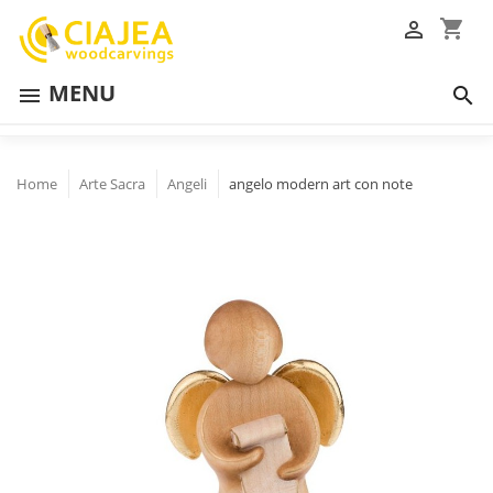
shopping_cart

MENU


Home
Arte Sacra
Angeli
angelo modern art con note