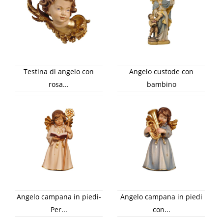
Testina di angelo con
Angelo custode con
rosa...
bambino
Angelo campana in piedi-
Angelo campana in piedi
Per...
con...