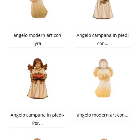
angelo modern art con
Angelo campana in piedi
lyra
con...
Angelo campana in piedi-
angelo modern art con...
Per...