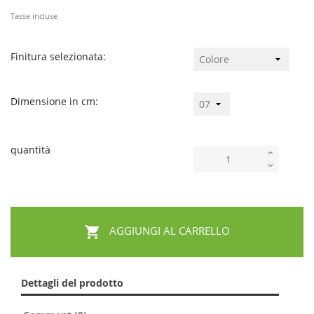
Tasse incluse
Finitura selezionata:
Dimensione in cm:
quantità

AGGIUNGI AL CARRELLO
Dettagli del prodotto