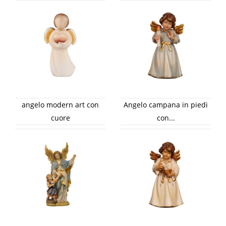
angelo modern art con
Angelo campana in piedi
cuore
con...