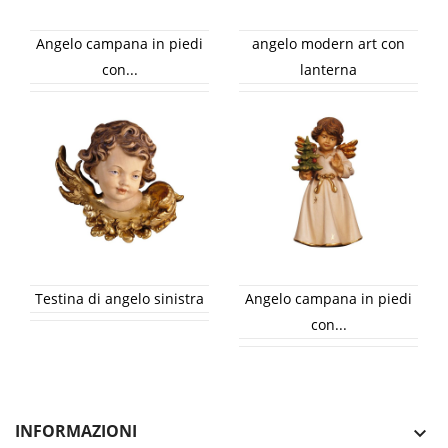
Angelo campana in piedi
angelo modern art con
con...
lanterna
Testina di angelo sinistra
Angelo campana in piedi
con...
INFORMAZIONI
