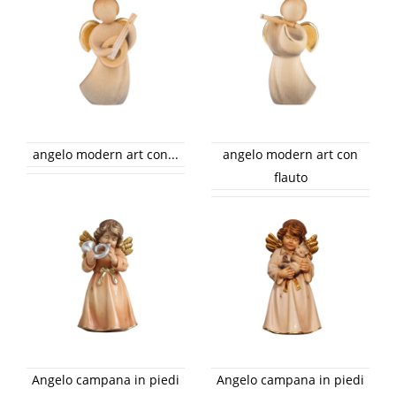
angelo modern art con...
angelo modern art con
flauto
Angelo campana in piedi
Angelo campana in piedi