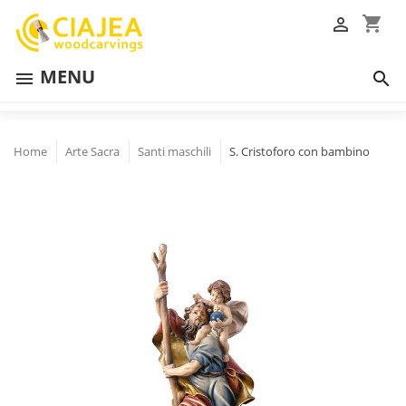
shopping_cart

MENU


Home
Arte Sacra
Santi maschili
S. Cristoforo con bambino