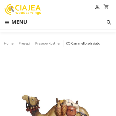
shopping_cart

MENU


Home
Presepi
Presepe Kostner
KO Cammello sdraiato