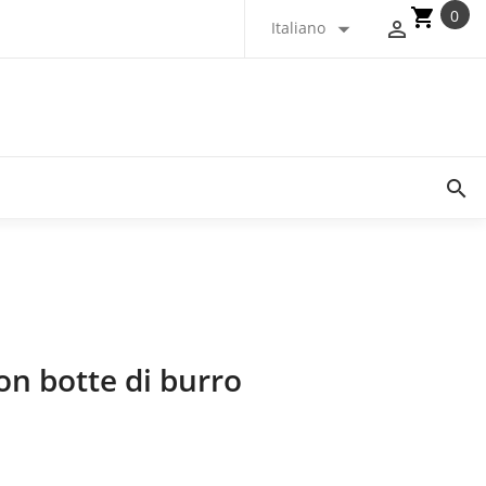
shopping_cart
0


Italiano

on botte di burro